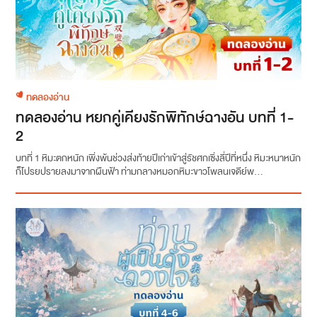
ทดลองอ่าน
ทดลองอ่าน หยกคู่เคียงรักพิทักษ์ฉางอัน บทที่ 1-
2
บทที่ 1 หิมะตกหนัก เพิ่งพ้นช่วงส่งท้ายปีเก่าเข้าสู่รัชศกเซิ่งลี่ปีที่หนึ่ง หิมะหนาหนัก
ก็โปรยปรายลงมาจากผืนฟ้า ท่ามกลางหมอกหิมะขาวโพลนเจดีย์พ...