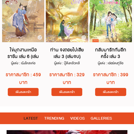
ไข่มุกงามเหนือ
ท่าน จงถอยไปเสีย
กลับมารักกันอีก
ราชัน เล่ม 6 (เล่ม
เล่ม 3 (เล่มจบ)
ครั้ง เล่ม 3
จบ)
ผู้แต่ง : เผิงไหลเค่อ
ผู้แต่ง : ปู้ติงหลิวหลี
ผู้แต่ง : เอ่อร์ตงทู่จื่อ
ราคาสมาชิก : 459
ราคาสมาชิก : 329
ราคาสมาชิก : 399
บาท
บาท
บาท
เพิ่มลงตะกร้า
เพิ่มลงตะกร้า
เพิ่มลงตะกร้า
LATEST
TRENDING
VIDEOS
GALLERIES