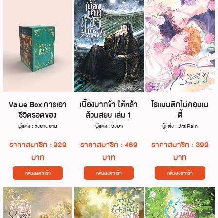
Value Box การเอา
เบื้องบาทข้า ใต้หล้า
โรแมนติกไม่คอมเม
ชีวิตรอดของ
ล้วนสยบ เล่ม 1
ดี้
ตัวประกอบผู้
ผู้แต่ง : วั่งซานซาน
ผู้แต่ง : วั่งยา
ผู้แต่ง : JittiRain
สมควรตาย
ราคาสมาชิก : 929
ราคาสมาชิก : 469
ราคาสมาชิก : 399
บาท
บาท
บาท
เพิ่มลงตะกร้า
เพิ่มลงตะกร้า
เพิ่มลงตะกร้า