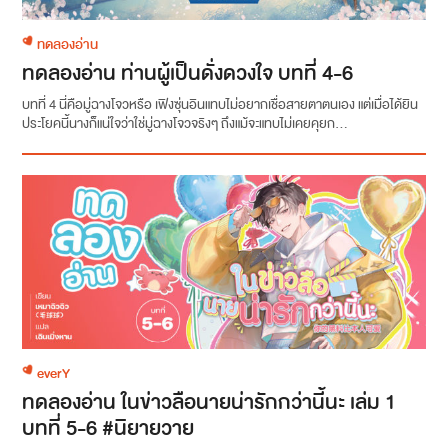
ทดลองอ่าน
ทดลองอ่าน ท่านผู้เป็นดั่งดวงใจ บทที่ 4-6
บทที่ 4 นี่คือมู่ฉางโจวหรือ เฟิงซุ่นอินแทบไม่อยากเชื่อสายตาตนเอง แต่เมื่อได้ยิน
ประโยคนี้นางก็แน่ใจว่าใช่มู่ฉางโจวจริงๆ ถึงแม้จะแทบไม่เคยคุยก...
everY
ทดลองอ่าน ในข่าวลือนายน่ารักกว่านี้นะ เล่ม 1
บทที่ 5-6 #นิยายวาย