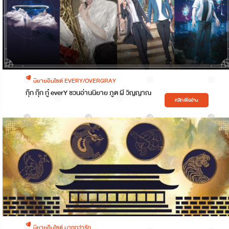
นิยายอินไซต์ EVERY/OVERGRAY
กุ๊ก กุ๊ก กู๋ everY ชวนอ่านนิยาย ภูต ผี วิญญาณ
คลิกเพื่ออ่าน
นิยายอินไซต์ มากกว่ารัก