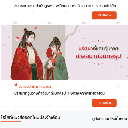
ชวนซอกแซก ‘สำนักบูรพา’ จะมีหน่วยอะไรบ้าง l ท่าน…จงถอยไปเสีย
คลิกเพื่ออ่าน
นิยายอินไซต์ มากกว่ารัก
ปริศนาที่วุ่นวายกำลังมาถึงบทสรุป l หยกรัตติกาลแห่งฉางอัน
คลิกเพื่ออ่าน
ไฮไลท์หนังสือออกใหม่ประจำเดือน
ดูสินค้าออกใหม่ทั้งหมด