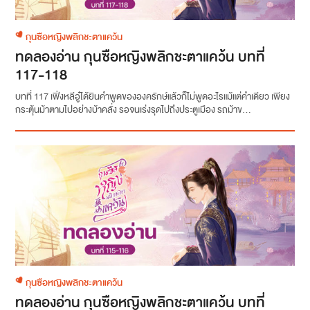
กุนซือหญิงพลิกชะตาแคว้น
ทดลองอ่าน กุนซือหญิงพลิกชะตาแคว้น บทที่
117-118
บทที่ 117 เฟิ่งหลีอู๋ได้ยินคำพูดขององครักษ์แล้วก็ไม่พูดอะไรแม้แต่คำเดียว เพียง
กระตุ้นม้าตามไปอย่างบ้าคลั่ง รอจนเร่งรุดไปถึงประตูเมือง รถม้าข...
กุนซือหญิงพลิกชะตาแคว้น
ทดลองอ่าน กุนซือหญิงพลิกชะตาแคว้น บทที่