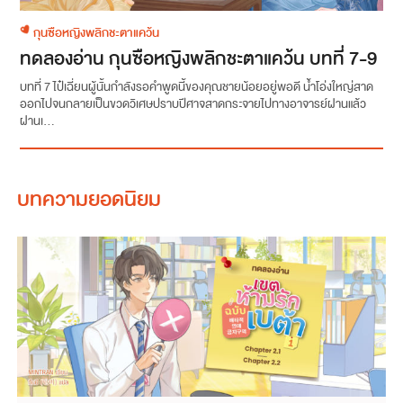
กุนซือหญิงพลิกชะตาแคว้น
ทดลองอ่าน กุนซือหญิงพลิกชะตาแคว้น บทที่ 7-9
บทที่ 7 ไป๋เฉี่ยนผู้นั้นกำลังรอคำพูดนี้ของคุณชายน้อยอยู่พอดี น้ำโอ่งใหญ่สาด
ออกไปจนกลายเป็นขวดวิเศษปราบปีศาจสาดกระจายไปทางอาจารย์ฝานแล้ว
ฝานเ...
บทความยอดนิยม