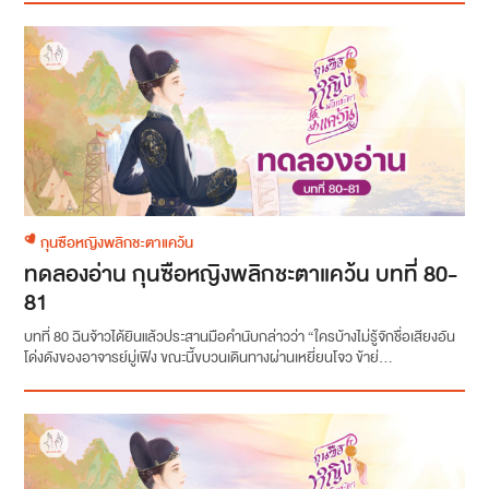
กุนซือหญิงพลิกชะตาแคว้น
ทดลองอ่าน กุนซือหญิงพลิกชะตาแคว้น บทที่ 80-
81
บทที่ 80 ฉินจ้าวได้ยินแล้วประสานมือคำนับกล่าวว่า “ใครบ้างไม่รู้จักชื่อเสียงอัน
โด่งดังของอาจารย์มู่เฟิง ขณะนี้ขบวนเดินทางผ่านเหยี่ยนโจว ข้าย่...