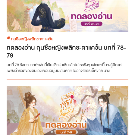
กุนซือหญิงพลิกชะตาแคว้น
ทดลองอ่าน กุนซือหญิงพลิกชะตาแคว้น บทที่ 78-
79
บทที่ 78 รัชทายาททำเช่นนี้เจียงซิ่วรุ่นเห็นแล้วโมโหจริงๆ แต่เวลานี้นางรู้สึกแต่
เพียงว่าชีวิตของตนเองแขวนอยู่บนเส้นด้าย ไม่อาจโกรธเด็ดขาด นาง...