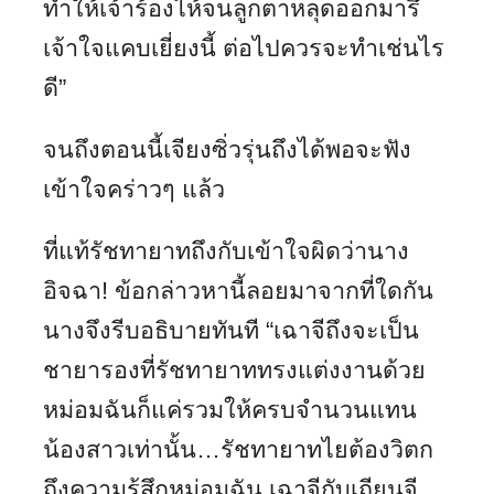
ทำให้เจ้าร้องไห้จนลูกตาหลุดออกมารึ
เจ้าใจแคบเยี่ยงนี้ ต่อไปควรจะทำเช่นไร
ดี”
จนถึงตอนนี้เจียงซิ่วรุ่นถึงได้พอจะฟัง
เข้าใจคร่าวๆ แล้ว
ที่แท้รัชทายาทถึงกับเข้าใจผิดว่านาง
อิจฉา! ข้อกล่าวหานี้ลอยมาจากที่ใดกัน
นางจึงรีบอธิบายทันที “เฉาจีถึงจะเป็น
ชายารองที่รัชทายาททรงแต่งงานด้วย
หม่อมฉันก็แค่รวมให้ครบจำนวนแทน
น้องสาวเท่านั้น…รัชทายาทไยต้องวิตก
ถึงความรู้สึกหม่อมฉัน เฉาจีกับเถียนจี