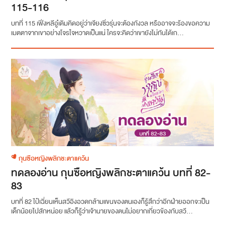
115-116
บทที่ 115 เฟิ่งหลีอู๋เดิมคิดอยู่ว่าเจียงซิ่วรุ่นจะต้องกังวล หรืออาจจะร้องขอความ
เมตตาจากเขาอย่างโจรใจหวาดเป็นแน่ ใครจะคิดว่าเขายังไม่ทันได้เก...
กุนซือหญิงพลิกชะตาแคว้น
ทดลองอ่าน กุนซือหญิงพลิกชะตาแคว้น บทที่ 82-
83
บทที่ 82 ไป๋เฉี่ยนเห็นสวีอิงอวดกล้ามแขนของตนเองก็รู้สึกว่าอีกฝ่ายออกจะเป็น
เด็กน้อยไปสักหน่อย แล้วก็รู้ว่าเจ้านายของตนไม่อยากเกี่ยวข้องกับสวี...