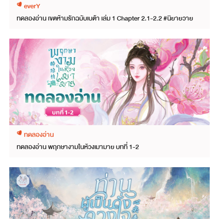
everY
ทดลองอ่าน เขตห้ามรักฉบับเบต้า เล่ม 1 Chapter 2.1-2.2 #นิยายวาย
ทดลองอ่าน
ทดลองอ่าน พฤกษางามในห้วงเมามาย บทที่ 1-2