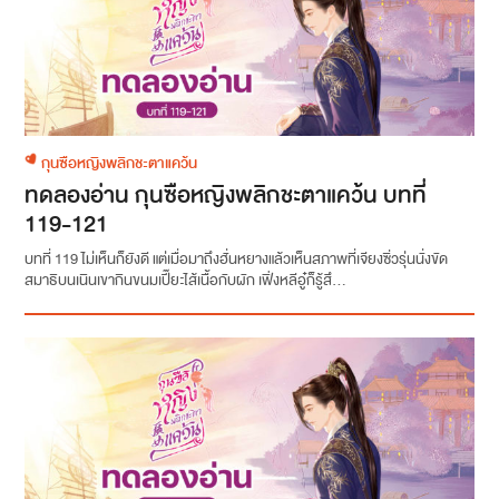
กุนซือหญิงพลิกชะตาแคว้น
ทดลองอ่าน กุนซือหญิงพลิกชะตาแคว้น บทที่
119-121
บทที่ 119 ไม่เห็นก็ยังดี แต่เมื่อมาถึงฮั่นหยางแล้วเห็นสภาพที่เจียงซิ่วรุ่นนั่งขัด
สมาธิบนเนินเขากินขนมเปี๊ยะไส้เนื้อกับผัก เฟิ่งหลีอู๋ก็รู้สึ...