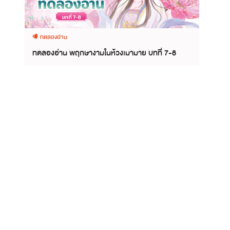
ทดลองอ่าน
ทดลองอ่าน พฤกษางามในห้วงเมามาย บทที่ 7-8