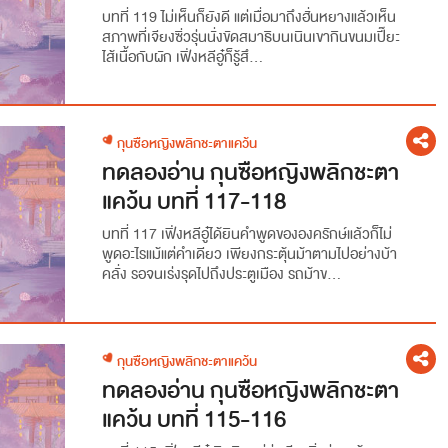
บทที่ 119 ไม่เห็นก็ยังดี แต่เมื่อมาถึงฮั่นหยางแล้วเห็น
สภาพที่เจียงซิ่วรุ่นนั่งขัดสมาธิบนเนินเขากินขนมเปี๊ยะ
ไส้เนื้อกับผัก เฟิ่งหลีอู๋ก็รู้สึ...
กุนซือหญิงพลิกชะตาแคว้น
ทดลองอ่าน กุนซือหญิงพลิกชะตา
แคว้น บทที่ 117-118
บทที่ 117 เฟิ่งหลีอู๋ได้ยินคำพูดขององครักษ์แล้วก็ไม่
พูดอะไรแม้แต่คำเดียว เพียงกระตุ้นม้าตามไปอย่างบ้า
คลั่ง รอจนเร่งรุดไปถึงประตูเมือง รถม้าข...
กุนซือหญิงพลิกชะตาแคว้น
ทดลองอ่าน กุนซือหญิงพลิกชะตา
แคว้น บทที่ 115-116