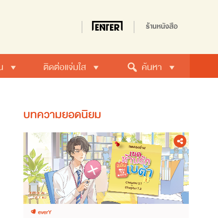
น
ติดต่อแจ่มใส
ค้นหา
บทความยอดนิยม
everY